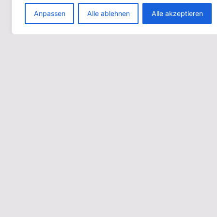
Anpassen
Alle ablehnen
Alle akzeptieren
In 3 klaren Schritten zu mehr
Stabilität und Betriebssicherheit
Klarheit schaffen